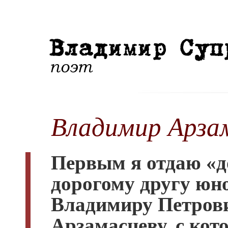
Владимир Арза
Первым я отдаю «д
дорогому другу юн
Владимиру Петров
Арзамасцеву, с ко