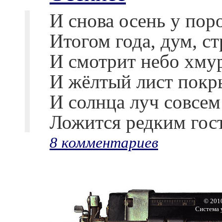
И снова осень у пор
Итогом года, дум, с
И смотрит небо хмур
И жёлтый лист покр
И солнца луч совсем
Ложится редким гос
8 комментариев
© 201
Система 