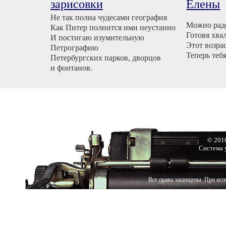
зарисовки
Елены
Не так полна чудесами география
Можно рад
Как Питер полнится ими неустанно
Готовя хва
И постигаю изумительную
Этот возра
Петрографию
Теперь тебя
Петербургских парков, дворцов
и фонтанов.
© 201
Система 
Все права защищены. При испо